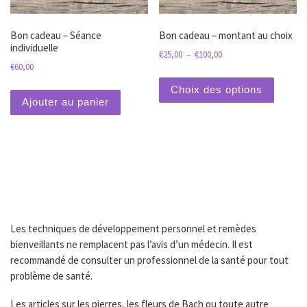
Bon cadeau – Séance
Bon cadeau – montant au choix
individuelle
Plage de prix : €25,00 à
€
25,00
–
€
100,00
€
60,00
Ce prod
Choix des options
Ajouter au panier
Les techniques de développement personnel et remèdes
bienveillants ne remplacent pas l’avis d’un médecin. Il est
recommandé de consulter un professionnel de la santé pour tout
problème de santé.
Les articles sur les pierres, les fleurs de Bach ou toute autre