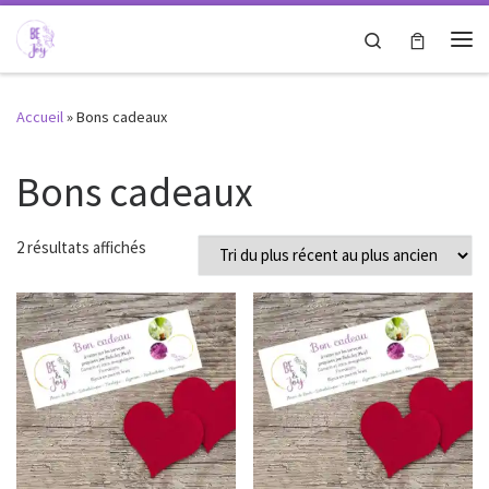
Passer au contenu
Search
Me
Accueil
»
Bons cadeaux
Bons cadeaux
Trié du plus récent au plus ancien
2 résultats affichés