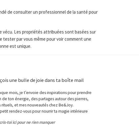
dé de consulter un professionnel de la santé pour
re vécu. Les propriétés attribuées sont basées sur
t de tester par vous même pour voir comment une
sonne est unique.
çois une bulle de joie dans ta boîte mail
que mois, je t’envoie des inspirations pour prendre
n de ton énergie, des partages autour des pierres,
 rituels, et mes nouveautés chez Be&Joy.
petit rendez-vous pour nourrir ta magie intérieure
cris-toi ici pour ne rien manquer