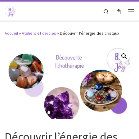
Passer au contenu
Search
Me
Accueil
»
Ateliers et cercles
»
Découvrir l’énergie des cristaux
Découvrir l’énergie des