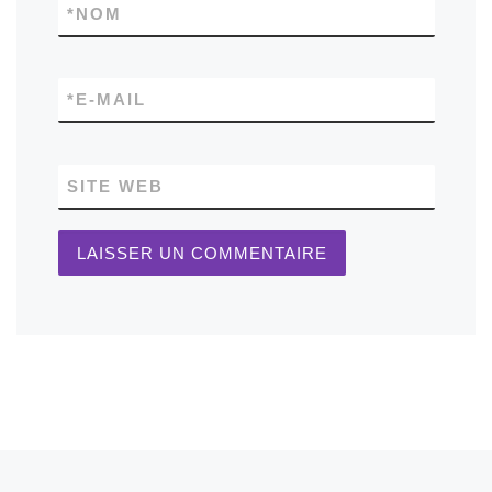
*
NOM
*
E-MAIL
SITE WEB
Parcourir les articles
Article précédent