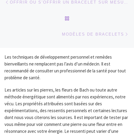
OFFRIR OU S’OFFRIR UN BRACELET SUR MESURE
RETOUR À LA LISTE DES
Ar
MODÈLES DE BRACELETS
Les techniques de développement personnel et remèdes
bienveillants ne remplacent pas l’avis d’un médecin. Il est
recommandé de consulter un professionnel de la santé pour tout
problème de santé.
Les articles sur les pierres, les fleurs de Bach ou toute autre
méthode énergétique sont alimentés par nos expériences, notre
vécu. Les propriétés attribuées sont basées sur des
expérimentations, des ressentis personnels et certaines lectures
dont nous vous citerons les sources. Il est important de tester par
vous même pour voir comment une pierre ou une fleur entre en
résonnance avec votre énergie. Le ressenti peut varier d’une