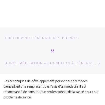
Parcourir les articles
Article précédent
DÉCOUVRIR L’ÉNERGIE DES PIERRES
RETOUR À LA LISTE DES
Ar
SOIRÉE MÉDITATION – CONNEXION À L’ÉNERGIE MINÉRALE
Les techniques de développement personnel et remèdes
bienveillants ne remplacent pas l’avis d’un médecin. Il est
recommandé de consulter un professionnel de la santé pour tout
problème de santé.