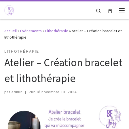
Passer au contenu
Search
Me
Accueil
»
Évènements
»
Lithothérapie
»
Atelier – Création bracelet et
lithothérapie
LITHOTHÉRAPIE
Atelier – Création bracelet
et lithothérapie
par
admin
|
Publié
novembre 13, 2024