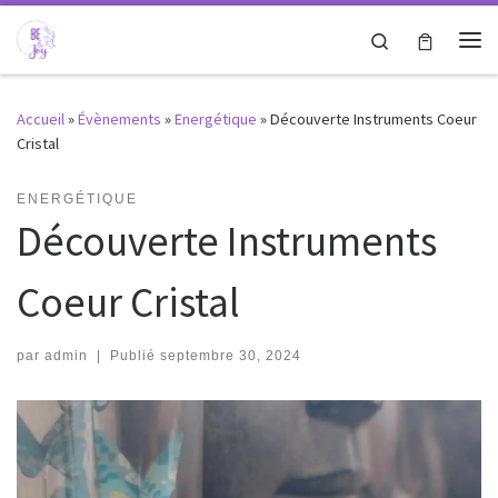
Passer au contenu
Search
Me
Accueil
»
Évènements
»
Energétique
»
Découverte Instruments Coeur
Cristal
ENERGÉTIQUE
Découverte Instruments
Coeur Cristal
par
admin
|
Publié
septembre 30, 2024