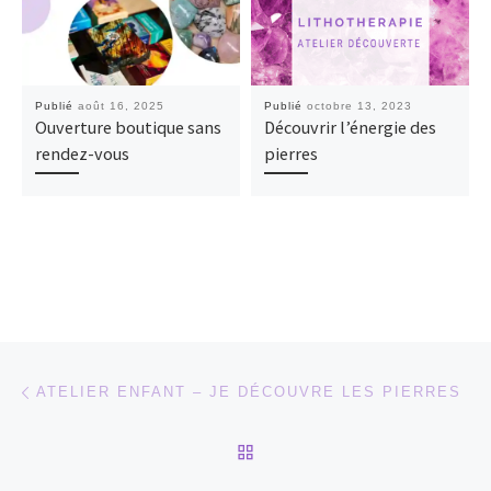
Publié
août 16, 2025
Publié
octobre 13, 2023
Ouverture boutique sans
Découvrir l’énergie des
rendez-vous
pierres
Parcourir les articles
Article précédent
ATELIER ENFANT – JE DÉCOUVRE LES PIERRES
RETOUR À LA LISTE DES