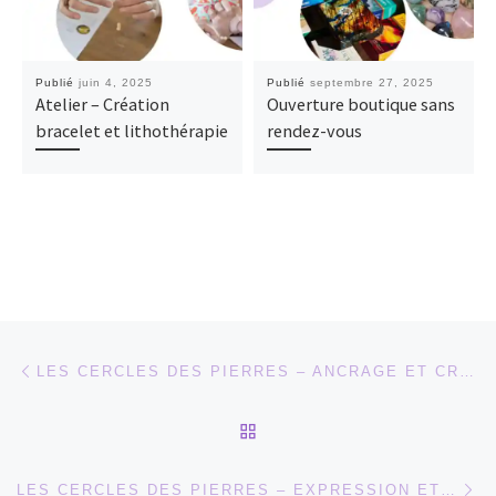
Publié
juin 4, 2025
Publié
septembre 27, 2025
Atelier – Création
Ouverture boutique sans
bracelet et lithothérapie
rendez-vous
Parcourir les articles
Article précédent
LES CERCLES DES PIERRES – ANCRAGE ET CRÉATIVITÉ
RETOUR À LA LISTE DES
Ar
LES CERCLES DES PIERRES – EXPRESSION ET INTUITION