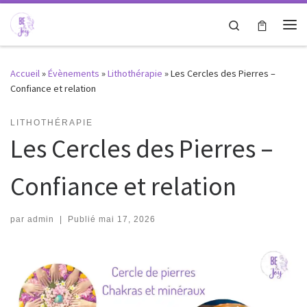
Passer au contenu
Search
Me
Accueil
»
Évènements
»
Lithothérapie
»
Les Cercles des Pierres –
Confiance et relation
LITHOTHÉRAPIE
Les Cercles des Pierres –
Confiance et relation
par
admin
|
Publié
mai 17, 2026