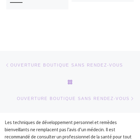
Parcourir les articles
Article précédent
OUVERTURE BOUTIQUE SANS RENDEZ-VOUS
RETOUR À LA LISTE DES
Ar
OUVERTURE BOUTIQUE SANS RENDEZ-VOUS
Les techniques de développement personnel et remèdes
bienveillants ne remplacent pas l’avis d’un médecin. Il est
recommandé de consulter un professionnel de la santé pour tout