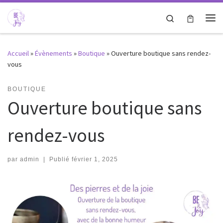
Passer au contenu
Search
Me
Accueil
»
Évènements
»
Boutique
»
Ouverture boutique sans rendez-
vous
BOUTIQUE
Ouverture boutique sans
rendez-vous
par
admin
|
Publié
février 1, 2025