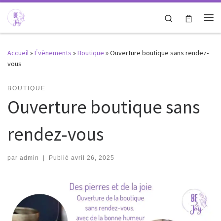
Passer au contenu
Search
Me
Accueil
»
Évènements
»
Boutique
»
Ouverture boutique sans rendez-
vous
BOUTIQUE
Ouverture boutique sans
rendez-vous
par
admin
|
Publié
avril 26, 2025