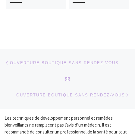
Parcourir les articles
Article précédent
OUVERTURE BOUTIQUE SANS RENDEZ-VOUS
RETOUR À LA LISTE DES
Ar
OUVERTURE BOUTIQUE SANS RENDEZ-VOUS
Les techniques de développement personnel et remèdes
bienveillants ne remplacent pas l’avis d’un médecin. Il est
recommandé de consulter un professionnel de la santé pour tout