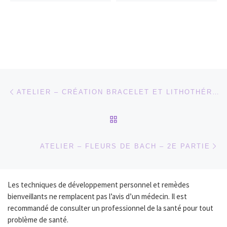
Parcourir les articles
Article précédent
ATELIER – CRÉATION BRACELET ET LITHOTHÉRAPIE
RETOUR À LA LISTE DES
Ar
ATELIER – FLEURS DE BACH – 2E PARTIE
Les techniques de développement personnel et remèdes
bienveillants ne remplacent pas l’avis d’un médecin. Il est
recommandé de consulter un professionnel de la santé pour tout
problème de santé.