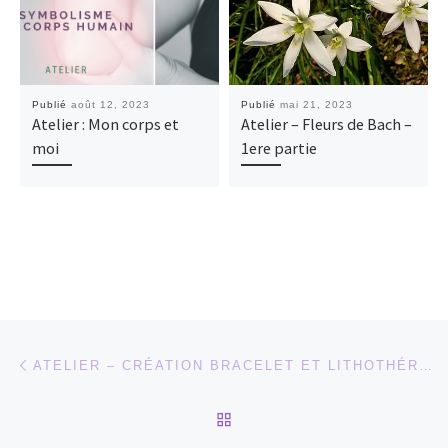
Publié
août 12, 2023
Publié
mai 21, 2023
Atelier : Mon corps et
Atelier – Fleurs de Bach –
moi
1ere partie
Parcourir les articles
Article précédent
ATELIER – CRÉATION BRACELET ET LITHOTHÉRAPIE
RETOUR À LA LISTE DES