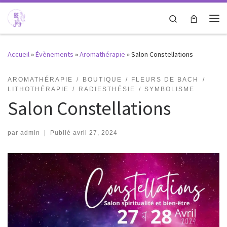
Passer au contenu
Search
Me
Accueil
»
Évènements
»
Aromathérapie
»
Salon Constellations
AROMATHÉRAPIE
BOUTIQUE
FLEURS DE BACH
LITHOTHÉRAPIE
RADIESTHÉSIE
SYMBOLISME
Salon Constellations
par
admin
|
Publié
avril 27, 2024