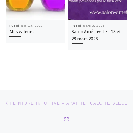
Publié
juin 13, 2023
Publié
mars 3, 2026
Mes valeurs
Salon Améthyste – 28 et
29 mars 2026
Parcourir les articles
Article précédent
PEINTURE INTUITIVE – APATITE, CALCITE BLEUE ET SAPHIR
RETOUR À LA LISTE DES
Ar