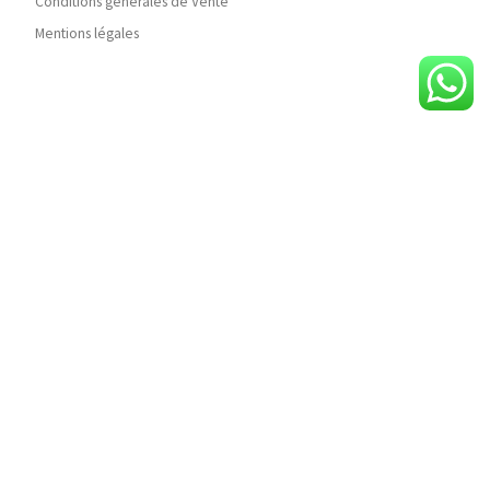
Conditions générales de Vente
Mentions légales
Reçois une bulle de joie dans ta boîte mail
Chaque mois, je t’envoie des inspirations pour prendre soin
de ton énergie, des partages autour des pierres, des rituels,
et mes nouveautés chez Be&Joy.
Un petit rendez-vous pour nourrir ta magie intérieure
Inscris-toi ici pour ne rien manquer
© 2026
Be and Joy
– Tous droits réservés
Propulsé par
WP
– Réalisé avec the
Thème Customizr