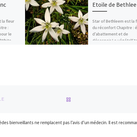
anc
Etoile de Bethle
 la fleur
Star of Bethleem est la f
tre :
du réconfort Chapitre : 
pour le
d’abattement et de
lWhite
désespoir Le végétalSta
rronnier
Bethleem ou Etoile de [
RETOUR À LA LISTE DES
LE
s bienveillants ne remplacent pas l’avis d’un médecin. Il est recomman