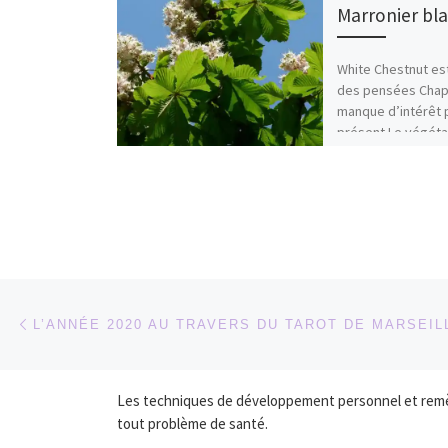
Marronier bl
White Chestnut est
des pensées Chapi
manque d’intérêt 
présent Le végéta
Chestnut ou le ma
blanc est […]
Parcourir les articles
Article précédent
L’ANNÉE 2020 AU TRAVERS DU TAROT DE MARSEIL
Les techniques de développement personnel et remède
tout problème de santé.