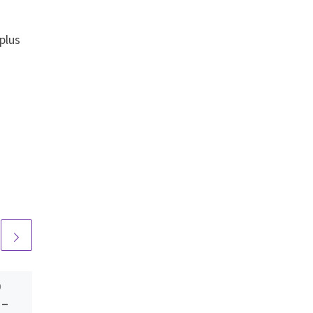
 plus
9
Publié
juin 14, 2023
 –
Conférence