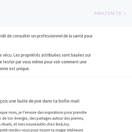
Ar
 ARTICLES
AMAZONITE
dé de consulter un professionnel de la santé pour
re vécu. Les propriétés attribuées sont basées sur
t de tester par vous même pour voir comment une
sonne est unique.
çois une bulle de joie dans ta boîte mail
que mois, je t’envoie des inspirations pour prendre
n de ton énergie, des partages autour des pierres,
 rituels, et mes nouveautés chez Be&Joy.
petit rendez-vous pour nourrir ta magie intérieure