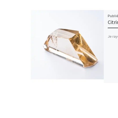
Publi
Citri
Je ray