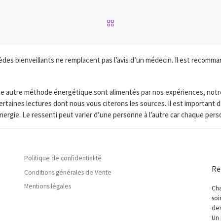
RETOUR À LA LISTE DES
s bienveillants ne remplacent pas l’avis d’un médecin. Il est recomman
toute autre méthode énergétique sont alimentés par nos expériences, not
ertaines lectures dont nous vous citerons les sources. Il est importan
nergie. Le ressenti peut varier d’une personne à l’autre car chaque per
Politique de confidentialité
Re
Conditions générales de Vente
Mentions légales
Cha
soi
des
Un 