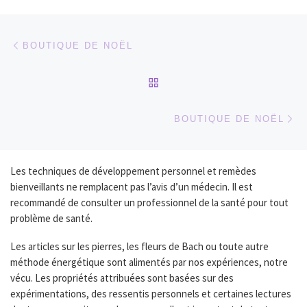
Parcourir les articles
Article précédent
BOUTIQUE DE NOËL
RETOUR À LA LISTE DES
Ar
BOUTIQUE DE NOËL
Les techniques de développement personnel et remèdes
bienveillants ne remplacent pas l’avis d’un médecin. Il est
recommandé de consulter un professionnel de la santé pour tout
problème de santé.
Les articles sur les pierres, les fleurs de Bach ou toute autre
méthode énergétique sont alimentés par nos expériences, notre
vécu. Les propriétés attribuées sont basées sur des
expérimentations, des ressentis personnels et certaines lectures