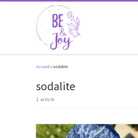
Passer au contenu
Accueil
»
sodalite
sodalite
1 article