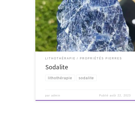
Je me pose
LITHOTHÉRAPIE
PROPRIÉTÉS PIERRES
Sodalite
lithothérapie
sodalite
par
admin
Publié
août 22, 2023