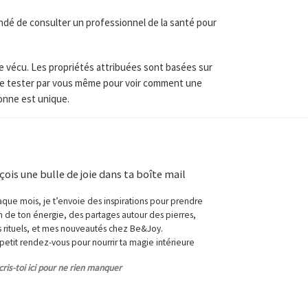
dé de consulter un professionnel de la santé pour
re vécu. Les propriétés attribuées sont basées sur
t de tester par vous même pour voir comment une
sonne est unique.
çois une bulle de joie dans ta boîte mail
que mois, je t’envoie des inspirations pour prendre
n de ton énergie, des partages autour des pierres,
 rituels, et mes nouveautés chez Be&Joy.
petit rendez-vous pour nourrir ta magie intérieure
cris-toi ici pour ne rien manquer