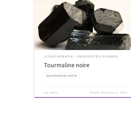
J'active mes protections
LITHOTHÉRAPIE
PROPRIÉTÉS PIERRES
Tourmaline noire
tourmaline noire
par
admin
Publié
décembre 5, 2023