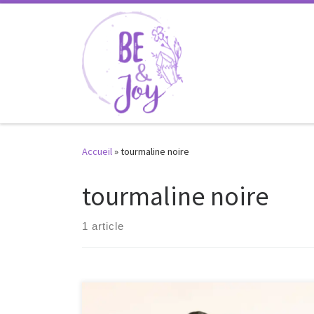
Passer au contenu
Accueil
»
tourmaline noire
tourmaline noire
1 article