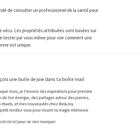
dé de consulter un professionnel de la santé pour
re vécu. Les propriétés attribuées sont basées sur
t de tester par vous même pour voir comment une
sonne est unique.
çois une bulle de joie dans ta boîte mail
que mois, je t’envoie des inspirations pour prendre
n de ton énergie, des partages autour des pierres,
 rituels, et mes nouveautés chez Be&Joy.
petit rendez-vous pour nourrir ta magie intérieure
cris-toi ici pour ne rien manquer