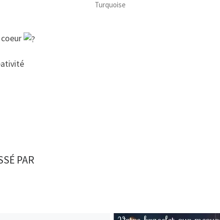
Turquoise
e coeur
éativité
SSÉ PAR