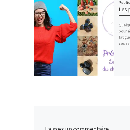
Publi
Les 
Quelqu
pour é
fatigu
ses ra
Laissez un commentaire