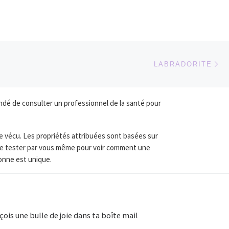
Ar
 ARTICLES
LABRADORITE
dé de consulter un professionnel de la santé pour
re vécu. Les propriétés attribuées sont basées sur
t de tester par vous même pour voir comment une
sonne est unique.
çois une bulle de joie dans ta boîte mail