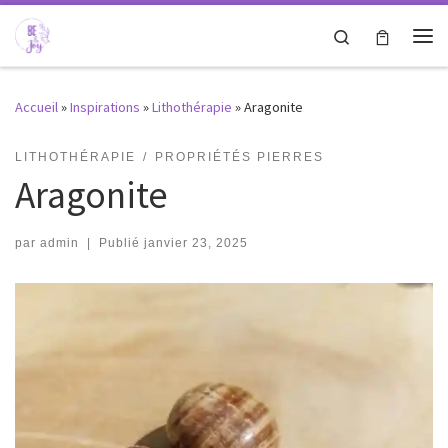
Passer au contenu
Search
Me
Accueil
»
Inspirations
»
Lithothérapie
»
Aragonite
LITHOTHÉRAPIE
PROPRIÉTÉS PIERRES
Aragonite
par
admin
|
Publié
janvier 23, 2025