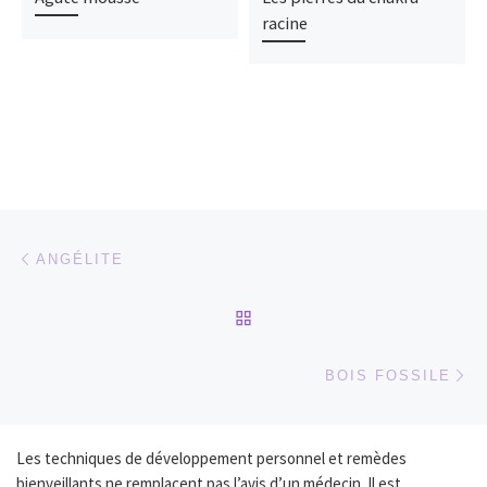
racine
Parcourir les articles
Article précédent
ANGÉLITE
RETOUR À LA LISTE DES
Ar
BOIS FOSSILE
Les techniques de développement personnel et remèdes
bienveillants ne remplacent pas l’avis d’un médecin. Il est