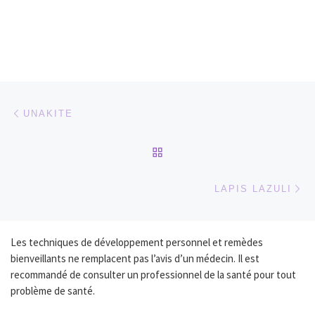
Parcourir les articles
Article précédent
UNAKITE
RETOUR À LA LISTE DES
Ar
LAPIS LAZULI
Les techniques de développement personnel et remèdes
bienveillants ne remplacent pas l’avis d’un médecin. Il est
recommandé de consulter un professionnel de la santé pour tout
problème de santé.