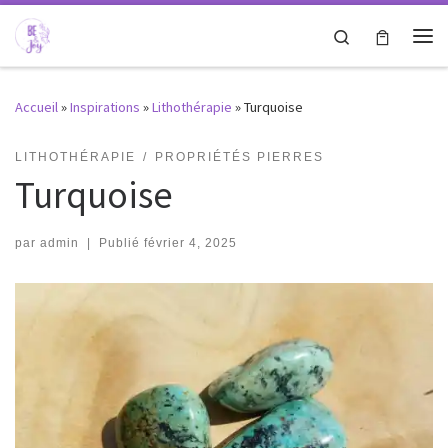
Passer au contenu
Search
Me
Accueil
»
Inspirations
»
Lithothérapie
»
Turquoise
LITHOTHÉRAPIE
PROPRIÉTÉS PIERRES
Turquoise
par
admin
|
Publié
février 4, 2025